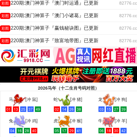
220期:澳门神算子『澳门时运通』已更新
82776.cc
彩图
220期:澳门神算子『澳门小诸葛』已更新
82776.cc
彩图
220期:澳门神算子『赢钱秘诀图』已更新
82776.cc
彩图
220期:澳门神算子『致富地带图』已更新
82776.cc
彩图