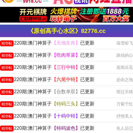
《原创高手心水区》82776.cc
220期:澳门神算子
【天地生肖】
已更新
瑞雪纷飞
精华帖
220期:澳门神算子
【吃肉草菜】
已更新
跳动的心
精华帖
220期:澳门神算子
【三行中特】
已更新
喜闻乐见
精华帖
220期:澳门神算子
【六尾中特】
已更新
必由之地
精华帖
220期:澳门神算子
【合数单双】
已更新
雨过天晴
精华帖
220期:澳门神算子
【特码三头】
已更新
万紫千红
精华帖
220期:澳门神算子
【十码中特】
已更新
抒情美人
精华帖
220期:澳门神算子
【特码波色】
已更新
先人后已
精华帖