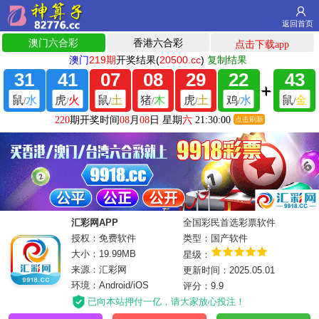
返回首页
汇彩网APP
全国彩民首选彩票软件
授权：免费软件
类型：国产软件
大小：19.99MB
星级：
来源：汇彩网
更新时间：2025.05.01
环境：Android/iOS
评分：9.9
已向本站押付一亿，请大家放心投注！