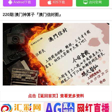
Android下载
IOS下载
访问官网
220期:澳门神算子『澳门信封图』
点击【返回首页】查看更多资料