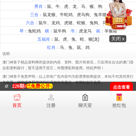
关闭 x
说明
澳门神算子精品资料网所提供的内容、资料、图片和资讯，只应用在合法的澳门⑥
合彩资料探讨，暂不适用于其它，外围博彩和使用。特此声明！
澳门神算子免责声明：以上所有广告内容均为彩票赞助商提供，本站不对其经营行
为负责。浏览或使用者须自行承担有关责任，本网站恕不负责。
220期:
已免费公开√
❎
点击查看
[澳门神算子]易记域名 82776.cc
首页
注册
聊天室
抢红包