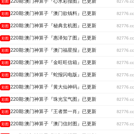
220期:澳门神算子『心水彩报图』已更新
82776.cc
彩图
220期:澳门神算子『澳门欲钱料』已更新
82776.cc
彩图
220期:澳门神算子『秘典玄机图』已更新
82776.cc
彩图
220期:澳门神算子『惠泽知了图』已更新
82776.cc
彩图
220期:澳门神算子『澳门福星报』已更新
82776.cc
彩图
220期:澳门神算子『金旺旺信箱』已更新
82776.cc
彩图
220期:澳门神算子『蛇报闪电版』已更新
82776.cc
彩图
220期:澳门神算子『黄大仙神码』已更新
82776.cc
彩图
220期:澳门神算子『珠光宝气图』已更新
82776.cc
彩图
220期:澳门神算子『王者禁一肖』已更新
82776.cc
彩图
220期:澳门神算子『澳门信封图』已更新
82776.cc
彩图