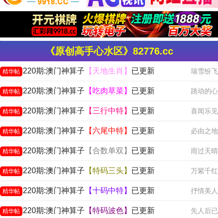
《原创高手心水区》82776.cc
220期:澳门神算子
【天地生肖】
已更新
瑞雪纷飞
精华帖
220期:澳门神算子
【吃肉草菜】
已更新
跳动的心
精华帖
220期:澳门神算子
【三行中特】
已更新
喜闻乐见
精华帖
220期:澳门神算子
【六尾中特】
已更新
必由之地
精华帖
220期:澳门神算子
【合数单双】
已更新
雨过天晴
精华帖
220期:澳门神算子
【特码三头】
已更新
万紫千红
精华帖
220期:澳门神算子
【十码中特】
已更新
抒情美人
精华帖
220期:澳门神算子
【特码波色】
已更新
先人后已
精华帖