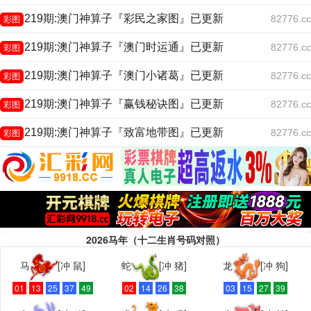
219期:澳门神算子『彩民之家图』已更新
82776.cc
彩图
219期:澳门神算子『澳门时运通』已更新
82776.cc
彩图
219期:澳门神算子『澳门小诸葛』已更新
82776.cc
彩图
219期:澳门神算子『赢钱秘诀图』已更新
82776.cc
彩图
219期:澳门神算子『致富地带图』已更新
82776.cc
彩图