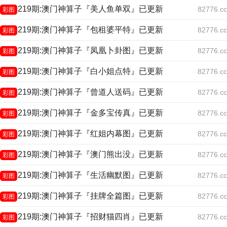
219期:澳门神算子『美人鱼单双』已更新
82776.cc
彩图
219期:澳门神算子『包租婆平特』已更新
82776.cc
彩图
219期:澳门神算子『凤凰卜卦图』已更新
82776.cc
彩图
219期:澳门神算子『白小姐点特』已更新
82776.cc
彩图
219期:澳门神算子『曾道人送码』已更新
82776.cc
彩图
219期:澳门神算子『金多宝传真』已更新
82776.cc
彩图
219期:澳门神算子『红姐内幕图』已更新
82776.cc
彩图
219期:澳门神算子『澳门熊出没』已更新
82776.cc
彩图
219期:澳门神算子『生活幽默图』已更新
82776.cc
彩图
219期:澳门神算子『挂牌全篇图』已更新
82776.cc
彩图
219期:澳门神算子『招财猫四肖』已更新
82776.cc
彩图