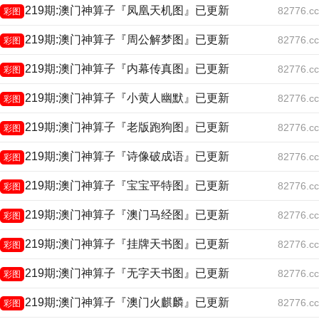
219期:澳门神算子『凤凰天机图』已更新
82776.cc
彩图
219期:澳门神算子『周公解梦图』已更新
82776.cc
彩图
219期:澳门神算子『内幕传真图』已更新
82776.cc
彩图
219期:澳门神算子『小黄人幽默』已更新
82776.cc
彩图
219期:澳门神算子『老版跑狗图』已更新
82776.cc
彩图
219期:澳门神算子『诗像破成语』已更新
82776.cc
彩图
219期:澳门神算子『宝宝平特图』已更新
82776.cc
彩图
219期:澳门神算子『澳门马经图』已更新
82776.cc
彩图
219期:澳门神算子『挂牌天书图』已更新
82776.cc
彩图
219期:澳门神算子『无字天书图』已更新
82776.cc
彩图
219期:澳门神算子『澳门火麒麟』已更新
82776.cc
彩图