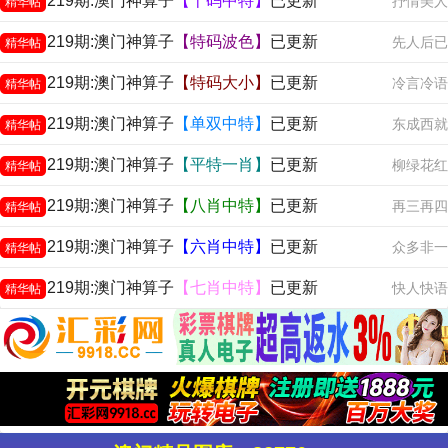
219期:澳门神算子
【十码中特】
已更新
抒情美人
精华帖
219期:澳门神算子
【特码波色】
已更新
先人后已
精华帖
219期:澳门神算子
【特码大小】
已更新
冷言冷语
精华帖
219期:澳门神算子
【单双中特】
已更新
东成西就
精华帖
219期:澳门神算子
【平特一肖】
已更新
柳绿花红
精华帖
219期:澳门神算子
【八肖中特】
已更新
再三再四
精华帖
219期:澳门神算子
【六肖中特】
已更新
众多非一
精华帖
219期:澳门神算子
【七肖中特】
已更新
快人快语
精华帖