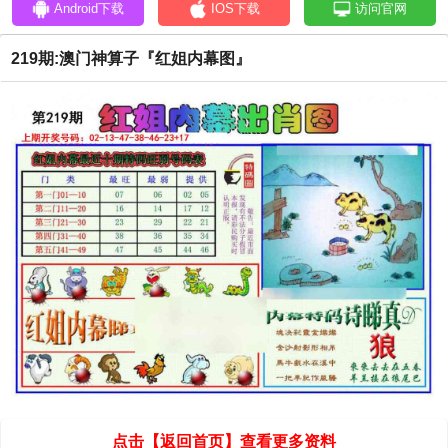
Android下载
IOS下载
访问官网
219期:澳门神算子『红姐内幕图』
点击【返回首页】查看更多资料