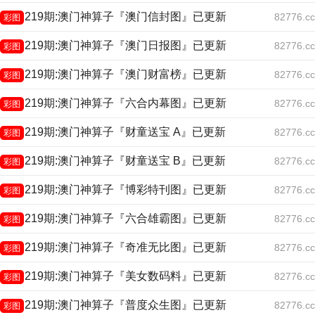
219期:澳门神算子『澳门信封图』已更新
82776.cc
彩图
219期:澳门神算子『澳门日报图』已更新
82776.cc
彩图
219期:澳门神算子『澳门财富榜』已更新
82776.cc
彩图
219期:澳门神算子『六合内幕图』已更新
82776.cc
彩图
219期:澳门神算子『财童送宝 A』已更新
82776.cc
彩图
219期:澳门神算子『财童送宝 B』已更新
82776.cc
彩图
219期:澳门神算子『博彩特刊图』已更新
82776.cc
彩图
219期:澳门神算子『六合雄霸图』已更新
82776.cc
彩图
219期:澳门神算子『奇准无比图』已更新
82776.cc
彩图
219期:澳门神算子『美女数码料』已更新
82776.cc
彩图
219期:澳门神算子『普度众生图』已更新
82776.cc
彩图