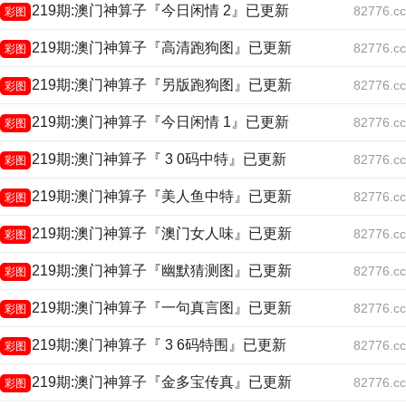
219期:澳门神算子『今日闲情 2』已更新
82776.cc
彩图
219期:澳门神算子『高清跑狗图』已更新
82776.cc
彩图
219期:澳门神算子『另版跑狗图』已更新
82776.cc
彩图
219期:澳门神算子『今日闲情 1』已更新
82776.cc
彩图
219期:澳门神算子『 3 0码中特』已更新
82776.cc
彩图
219期:澳门神算子『美人鱼中特』已更新
82776.cc
彩图
219期:澳门神算子『澳门女人味』已更新
82776.cc
彩图
219期:澳门神算子『幽默猜测图』已更新
82776.cc
彩图
219期:澳门神算子『一句真言图』已更新
82776.cc
彩图
219期:澳门神算子『 3 6码特围』已更新
82776.cc
彩图
219期:澳门神算子『金多宝传真』已更新
82776.cc
彩图