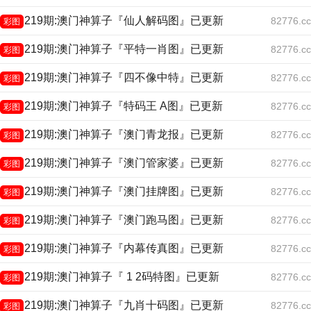
219期:澳门神算子『仙人解码图』已更新
82776.cc
彩图
219期:澳门神算子『平特一肖图』已更新
82776.cc
彩图
219期:澳门神算子『四不像中特』已更新
82776.cc
彩图
219期:澳门神算子『特码王 A图』已更新
82776.cc
彩图
219期:澳门神算子『澳门青龙报』已更新
82776.cc
彩图
219期:澳门神算子『澳门管家婆』已更新
82776.cc
彩图
219期:澳门神算子『澳门挂牌图』已更新
82776.cc
彩图
219期:澳门神算子『澳门跑马图』已更新
82776.cc
彩图
219期:澳门神算子『内幕传真图』已更新
82776.cc
彩图
219期:澳门神算子『 1 2码特图』已更新
82776.cc
彩图
219期:澳门神算子『九肖十码图』已更新
82776.cc
彩图