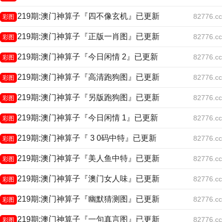
219期:澳门神算子『四不像玄机』已更新
82776.cc
彩图
219期:澳门神算子『正版一肖图』已更新
82776.cc
彩图
219期:澳门神算子『今日闲情 2』已更新
82776.cc
彩图
219期:澳门神算子『高清跑狗图』已更新
82776.cc
彩图
219期:澳门神算子『另版跑狗图』已更新
82776.cc
彩图
219期:澳门神算子『今日闲情 1』已更新
82776.cc
彩图
219期:澳门神算子『 3 0码中特』已更新
82776.cc
彩图
219期:澳门神算子『美人鱼中特』已更新
82776.cc
彩图
219期:澳门神算子『澳门女人味』已更新
82776.cc
彩图
219期:澳门神算子『幽默猜测图』已更新
82776.cc
彩图
219期:澳门神算子『一句真言图』已更新
82776.cc
彩图