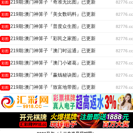
219期:澳门神算子『奇准无比图』已更新
82776.cc
彩图
219期:澳门神算子『美女数码料』已更新
82776.cc
彩图
219期:澳门神算子『普度众生图』已更新
82776.cc
彩图
219期:澳门神算子『彩民之家图』已更新
82776.cc
彩图
219期:澳门神算子『澳门时运通』已更新
82776.cc
彩图
219期:澳门神算子『澳门小诸葛』已更新
82776.cc
彩图
219期:澳门神算子『赢钱秘诀图』已更新
82776.cc
彩图
219期:澳门神算子『致富地带图』已更新
82776.cc
彩图