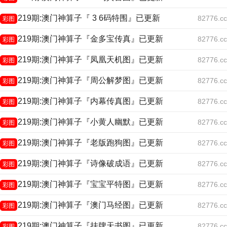
219期:澳门神算子『 3 6码特围』已更新
82776.cc
彩图
219期:澳门神算子『金多宝传真』已更新
82776.cc
彩图
219期:澳门神算子『凤凰天机图』已更新
82776.cc
彩图
219期:澳门神算子『周公解梦图』已更新
82776.cc
彩图
219期:澳门神算子『内幕传真图』已更新
82776.cc
彩图
219期:澳门神算子『小黄人幽默』已更新
82776.cc
彩图
219期:澳门神算子『老版跑狗图』已更新
82776.cc
彩图
219期:澳门神算子『诗像破成语』已更新
82776.cc
彩图
219期:澳门神算子『宝宝平特图』已更新
82776.cc
彩图
219期:澳门神算子『澳门马经图』已更新
82776.cc
彩图
219期:澳门神算子『挂牌天书图』已更新
82776.cc
彩图