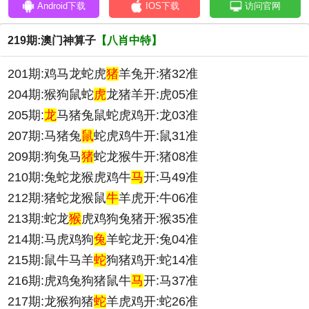
Android下载
IOS下载
访问官网
219期:澳门神算子
【八肖中特】
201期:鸡马龙蛇虎
猪
羊兔开:猪32准
204期:猴狗鼠蛇
虎
龙猪羊开:虎05准
205期:
龙
马猪兔鼠蛇虎鸡开:龙03准
207期:马猪兔
鼠
蛇虎鸡牛开:鼠31准
209期:狗兔马
猪
蛇龙猴牛开:猪08准
210期:兔蛇龙猴虎鸡牛
马
开:马49准
212期:猪蛇龙猴鼠
牛
羊虎开:牛06准
213期:蛇龙
猴
虎鸡狗兔猪开:猴35准
214期:马虎鸡狗
兔
羊蛇龙开:兔04准
215期:鼠牛马羊
蛇
狗猪鸡开:蛇14准
216期:虎鸡兔狗猪鼠牛
马
开:马37准
217期:龙猴狗猪
蛇
羊虎鸡开:蛇26准