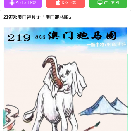
Android下载
IOS下载
访问官网
219期:澳门神算子『澳门跑马图』