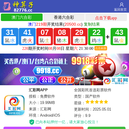
返回首页
汇彩网APP
全国彩民首选彩票软件
授权：免费软件
类型：国产软件
大小：19.99MB
星级：
来源：汇彩网
更新时间：2025.05.01
环境：Android/iOS
评分：9.9
已向本站押付一亿，请大家放心投注！