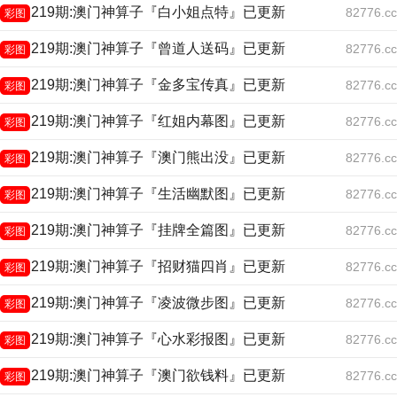
219期:澳门神算子『白小姐点特』已更新
82776.cc
彩图
219期:澳门神算子『曾道人送码』已更新
82776.cc
彩图
219期:澳门神算子『金多宝传真』已更新
82776.cc
彩图
219期:澳门神算子『红姐内幕图』已更新
82776.cc
彩图
219期:澳门神算子『澳门熊出没』已更新
82776.cc
彩图
219期:澳门神算子『生活幽默图』已更新
82776.cc
彩图
219期:澳门神算子『挂牌全篇图』已更新
82776.cc
彩图
219期:澳门神算子『招财猫四肖』已更新
82776.cc
彩图
219期:澳门神算子『凌波微步图』已更新
82776.cc
彩图
219期:澳门神算子『心水彩报图』已更新
82776.cc
彩图
219期:澳门神算子『澳门欲钱料』已更新
82776.cc
彩图