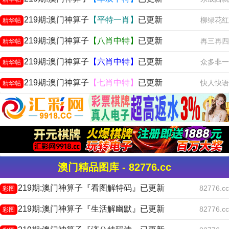
219期:澳门神算子
【平特一肖】
已更新
柳绿花红
精华帖
219期:澳门神算子
【八肖中特】
已更新
再三再四
精华帖
219期:澳门神算子
【六肖中特】
已更新
众多非一
精华帖
219期:澳门神算子
【七肖中特】
已更新
快人快语
精华帖
澳门精品图库 - 82776.cc
219期:澳门神算子『看图解特码』已更新
82776.cc
彩图
219期:澳门神算子『生活解幽默』已更新
82776.cc
彩图